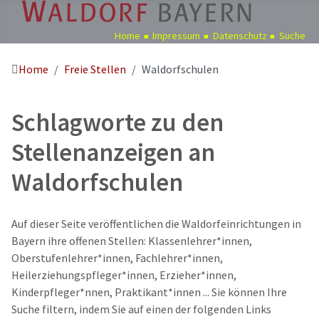
Home
Impressum
Datenschutz
Suche
Home
Freie Stellen
Waldorfschulen
Pädagogik
Über
Schlagworte zu den
uns
Kindergärten
Stellenanzeigen an
Schulen
Waldorfschulen
Ausbildung
Freie
Auf dieser Seite veröffentlichen die Waldorfeinrichtungen in
Stellen
Bayern ihre offenen Stellen: Klassenlehrer*innen,
Aktuelles
Oberstufenlehrer*innen, Fachlehrer*innen,
Heilerziehungspfleger*innen, Erzieher*innen,
Termine
Kinderpfleger*nnen, Praktikant*innen ... Sie können Ihre
Suche filtern, indem Sie auf einen der folgenden Links