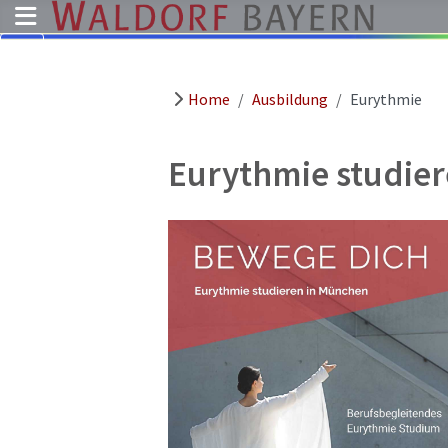
Home
Ausbildung
Eurythmie
Pädagogik
Über
uns
Eurythmie studie
Kindergärten
Schulen
Ausbildung
Freie
Stellen
Aktuelles
Termine