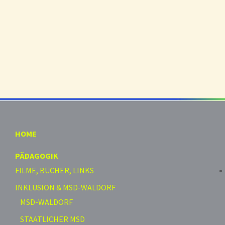
HOME
PÄDAGOGIK
FILME, BÜCHER, LINKS
INKLUSION & MSD-WALDORF
MSD-WALDORF
STAATLICHER MSD