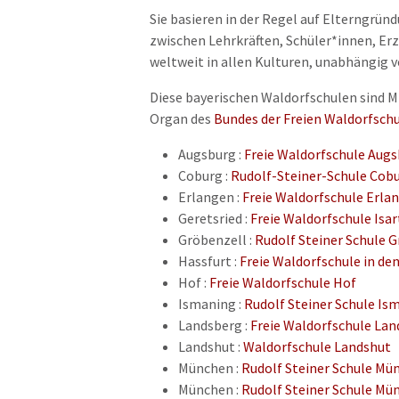
Sie basieren in der Regel auf Elterngrün
zwischen Lehrkräften, Schüler*innen, Er
weltweit in allen Kulturen, unabhängig 
Diese bayerischen Waldorfschulen sind Mi
Organ des
Bundes der Freien Waldorfschul
Augsburg :
Freie Waldorfschule Aug
Coburg :
Rudolf-Steiner-Schule Cob
Erlangen :
Freie Waldorfschule Erla
Geretsried :
Freie Waldorfschule Isar
Gröbenzell :
Rudolf Steiner Schule 
Hassfurt :
Freie Waldorfschule in de
Hof :
Freie Waldorfschule Hof
Ismaning :
Rudolf Steiner Schule Is
Landsberg :
Freie Waldorfschule La
Landshut :
Waldorfschule Landshut
München :
Rudolf Steiner Schule Mü
München :
Rudolf Steiner Schule M