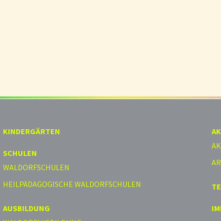
KINDERGÄRTEN
AK
AK
SCHULEN
AR
WALDORFSCHULEN
HEILPÄDAGOGISCHE WALDORFSCHULEN
T
AUSBILDUNG
I