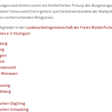
dungen und stellen somit ein freiheitliches Prinzip des Bürgeren
zieher*innen und Eltern gehört zum Selbstverständnis der Waldor
von vorherrschenden Religionen.
tglieder in der
Landesarbeitsgemeinschaft der Freien Waldorfschul
en e. V. Stuttgart
:
sburg
urg
ngen
tal
Gröbenzell
n Mainauen
maning
ndsberg
nchen-Daglfing
ünchen-Schwabing