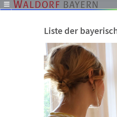
Pädagogik
Liste der bayeris
Über
uns
Kindergärten
Schulen
Ausbildung
Freie
Stellen
Aktuelles
Termine