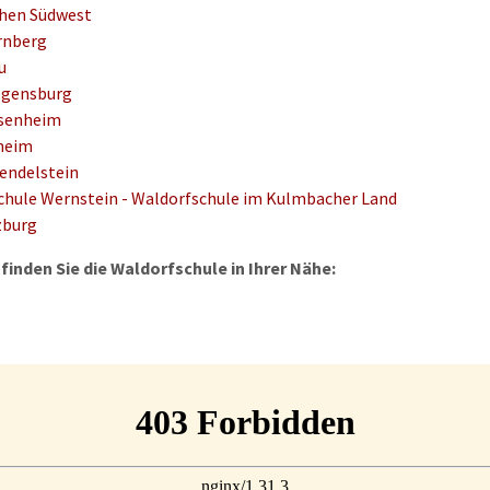
chen Südwest
rnberg
u
egensburg
osenheim
lheim
endelstein
schule Wernstein - Waldorfschule im Kulmbacher Land
zburg
 finden Sie die Waldorfschule in Ihrer Nähe: