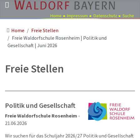
Home
Impressum
Datenschutz
Suche
Home
Freie Stellen
Pädagogik
Freie Waldorfschule Rosenheim | Politik und
Über
Gesellschaft | Juni 2026
uns
Kindergärten
Freie Stellen
Schulen
Ausbildung
Freie
Stellen
Politik und Gesellschaft
Aktuelles
Freie Waldorfschule Rosenheim
-
Termine
21.06.2026
Wir suchen für das Schuljahr 2026/27 Politik und Gesellschaft