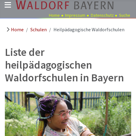
Home
Impressum
Datenschutz
Suche
Home
Schulen
Heilpädagogische Waldorfschulen
Pädagogik
Über
Liste der
uns
Kindergärten
heilpädagogischen
Schulen
Waldorfschulen in Bayern
Ausbildung
Freie
Stellen
Aktuelles
Termine