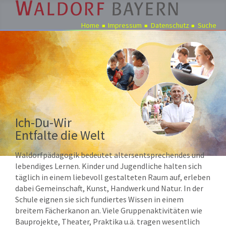
Home
Impressum
Datenschutz
Suche
Pädagogik
Über
uns
Kindergärten
Schulen
Ich-Du-Wir
Ausbildung
Entfalte die Welt
Freie
Waldorfpädagogik bedeutet altersentsprechendes und
Stellen
lebendiges Lernen. Kinder und Jugendliche halten sich
täglich in einem liebevoll gestalteten Raum auf, erleben
Aktuelles
dabei Gemeinschaft, Kunst, Handwerk und Natur. In der
Termine
Schule eignen sie sich fundiertes Wissen in einem
breitem Fächerkanon an. Viele Gruppenaktivitäten wie
Bauprojekte, Theater, Praktika u.ä. tragen wesentlich