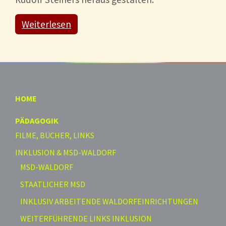
Weiterlesen
HOME
PÄDAGOGIK
FILME, BÜCHER, LINKS
INKLUSION & MSD-WALDORF
MSD-WALDORF
STAATLICHER MSD
INKLUSIV ARBEITENDE WALDORFEINRICHTUNGEN
WEITERFÜHRENDE LINKS INKLUSION