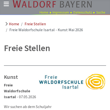
Home
Impressum
Datenschutz
Suche
Home
Freie Stellen
Pädagogik
Freie Waldorfschule Isartal - Kunst Mai 2026
Über
uns
Freie Stellen
Kindergärten
Schulen
Ausbildung
Freie
Kunst
Stellen
Freie
Aktuelles
Waldorfschule
Termine
Isartal
- 07.05.2026
Wir suchen ab dem Schuljahr