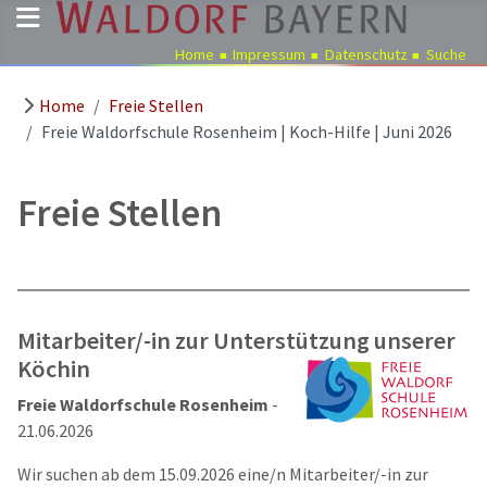
Home
Impressum
Datenschutz
Suche
Home
Freie Stellen
Pädagogik
Freie Waldorfschule Rosenheim | Koch-Hilfe | Juni 2026
Über
uns
Freie Stellen
Kindergärten
Schulen
Ausbildung
Freie
Mitarbeiter/-in zur Unterstützung unserer
Stellen
Köchin
Aktuelles
Freie Waldorfschule Rosenheim
-
Termine
21.06.2026
Wir suchen ab dem 15.09.2026 eine/n Mitarbeiter/-in zur