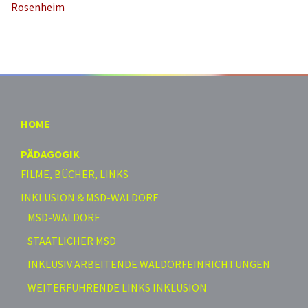
Rosenheim
HOME
PÄDAGOGIK
FILME, BÜCHER, LINKS
INKLUSION & MSD-WALDORF
MSD-WALDORF
STAATLICHER MSD
INKLUSIV ARBEITENDE WALDORFEINRICHTUNGEN
WEITERFÜHRENDE LINKS INKLUSION