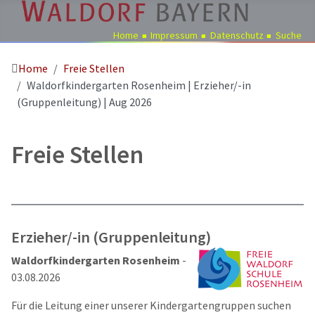
Home
Impressum
Datenschutz
Suche
Home
Freie Stellen
Pädagogik
Waldorfkindergarten Rosenheim | Erzieher/-in
Über
(Gruppenleitung) | Aug 2026
uns
Kindergärten
Freie Stellen
Schulen
Ausbildung
Freie
Stellen
Erzieher/-in (Gruppenleitung)
Aktuelles
Waldorfkindergarten Rosenheim
-
Termine
03.08.2026
Für die Leitung einer unserer Kindergartengruppen suchen