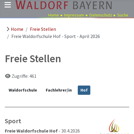
Home
Impressum
Datenschutz
Suche
Home
Freie Stellen
Pädagogik
Freie Waldorfschule Hof - Sport - April 2026
Über
uns
Freie Stellen
Kindergärten
Schulen
Details
Zugriffe: 461
Ausbildung
Freie
Waldorfschule
Fachlehrer/in
Hof
Stellen
Aktuelles
Termine
Sport
Freie Waldorfschule Hof
- 30.4.2026