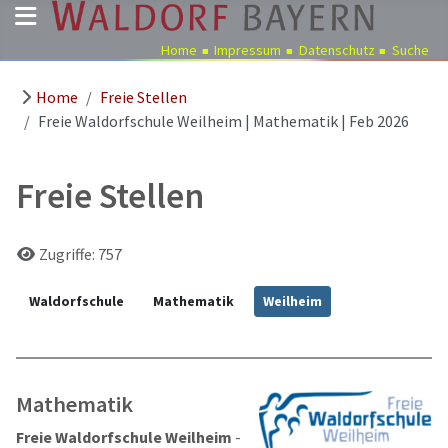
Home
Impressum
Datenschutz
Suche
Home
Freie Stellen
Pädagogik
Freie Waldorfschule Weilheim | Mathematik | Feb 2026
Über
uns
Freie Stellen
Kindergärten
Schulen
Details
Zugriffe: 757
Ausbildung
Freie
Waldorfschule
Mathematik
Weilheim
Stellen
Aktuelles
Termine
Mathematik
Freie Waldorfschule Weilheim
-