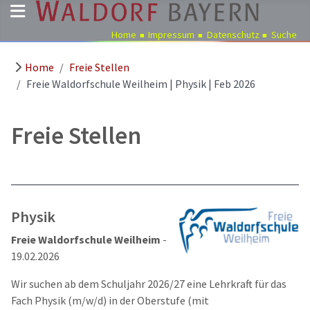
Home
Impressum
Datenschutz
Suche
Home
Freie Stellen
Pädagogik
Freie Waldorfschule Weilheim | Physik | Feb 2026
Über
uns
Freie Stellen
Kindergärten
Schulen
Ausbildung
Freie
Physik
Stellen
Freie Waldorfschule Weilheim
-
Aktuelles
19.02.2026
Termine
Wir suchen ab dem Schuljahr 2026/27 eine Lehrkraft für das
Fach Physik (m/w/d) in der Oberstufe (mit