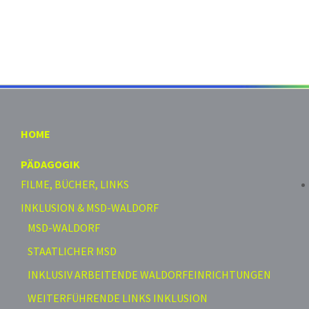
HOME
PÄDAGOGIK
FILME, BÜCHER, LINKS
INKLUSION & MSD-WALDORF
MSD-WALDORF
STAATLICHER MSD
INKLUSIV ARBEITENDE WALDORFEINRICHTUNGEN
WEITERFÜHRENDE LINKS INKLUSION