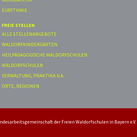
EURYTHMIE
FREIE STELLEN
ALLE STELLENANGEBOTE
WALDORFKINDERGÄRTEN
HEILPÄDAGOGISCHE WALDORFSCHULEN
WALDORFSCHULEN
VERWALTUNG, PRAKTIKA U.A.
ORTE, REGIONEN
ndesarbeitsgemeinschaft der Freien Waldorfschulen in Bayern e.V.