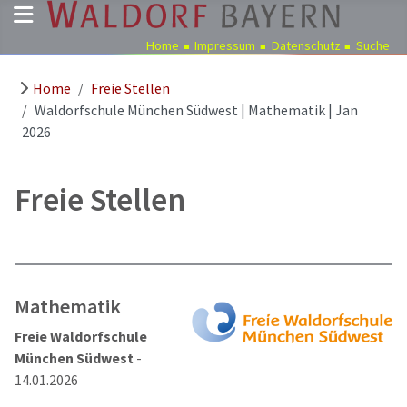
Home
Impressum
Datenschutz
Suche
Home
Freie Stellen
Pädagogik
Waldorfschule München Südwest | Mathematik | Jan
Über
2026
uns
Kindergärten
Freie Stellen
Schulen
Ausbildung
Freie
Stellen
Mathematik
Aktuelles
Freie Waldorfschule
Termine
München Südwest
-
14.01.2026