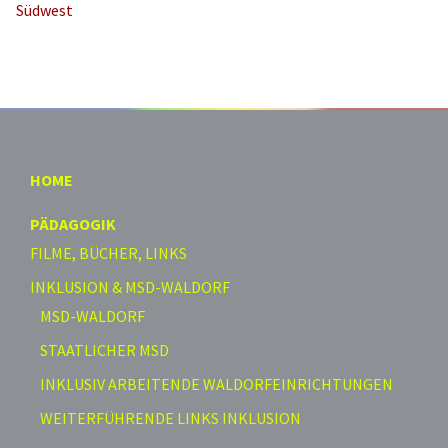
Südwest
HOME
PÄDAGOGIK
FILME, BÜCHER, LINKS
INKLUSION & MSD-WALDORF
MSD-WALDORF
STAATLICHER MSD
INKLUSIV ARBEITENDE WALDORFEINRICHTUNGEN
WEITERFÜHRENDE LINKS INKLUSION