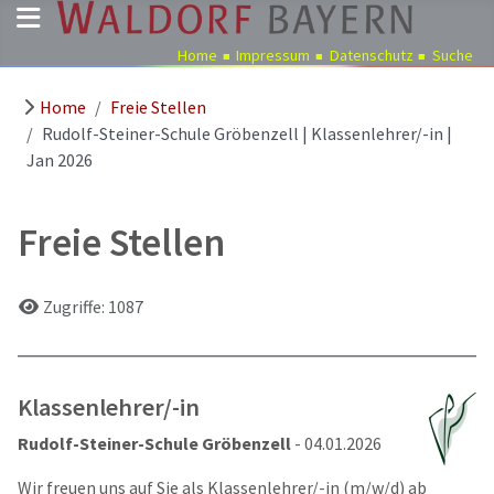
Home
Impressum
Datenschutz
Suche
Home
Freie Stellen
Pädagogik
Rudolf-Steiner-Schule Gröbenzell | Klassenlehrer/-in |
Über
Jan 2026
uns
Kindergärten
Freie Stellen
Schulen
Ausbildung
Details
Zugriffe: 1087
Freie
Stellen
Aktuelles
Klassenlehrer/-in
Termine
Rudolf-Steiner-Schule Gröbenzell
- 04.01.2026
Wir freuen uns auf Sie als Klassenlehrer/-in (m/w/d) ab