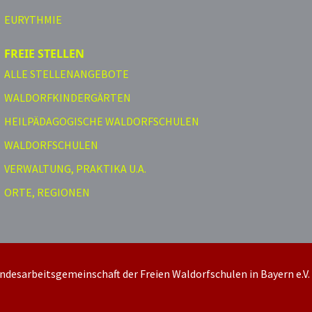
EURYTHMIE
FREIE STELLEN
ALLE STELLENANGEBOTE
WALDORFKINDERGÄRTEN
HEILPÄDAGOGISCHE WALDORFSCHULEN
WALDORFSCHULEN
VERWALTUNG, PRAKTIKA U.A.
ORTE, REGIONEN
ndesarbeitsgemeinschaft der Freien Waldorfschulen in Bayern e.V.