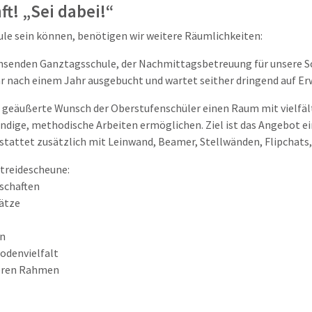
ft! „Sei dabei!“
ule sein können, benötigen wir weitere Räumlichkeiten:
achsenden Ganztagsschule, der Nachmittagsbetreuung für unsere Sc
ar nach einem Jahr ausgebucht und wartet seither dringend auf Er
r geäußerte Wunsch der Oberstufenschüler einen Raum mit vielfält
ndige, methodische Arbeiten ermöglichen. Ziel ist das Angebot e
estattet zusätzlich mit Leinwand, Beamer, Stellwänden, Flipchats
treidescheune:
nschaften
lätze
en
odenvielfalt
neren Rahmen