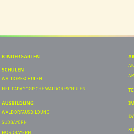
KINDERGÄRTEN
A
AK
SCHULEN
AR
WALDORFSCHULEN
HEILPÄDAGOGISCHE WALDORFSCHULEN
T
AUSBILDUNG
I
WALDORFAUSBILDUNG
D
SÜDBAYERN
S
NORDBAYERN