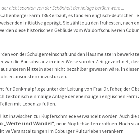
der nicht spontan von der Schönheit der Anlage berührt wäre ...
e Callenberger Farm 1863 erbaut, es fand ein englisch-deutscher T
weisenden Initiative geprägt. Sie zählte zu den frühesten, nach e
werden diese historischen Gebäude vom Waldorfschulverein Coburg 
n von der Schulgemeinschaft und den Hausmeistern bewerkstellig
r war die Bausubstanz in einer Weise von der Zeit gezeichnet, das
us unseren Mitteln aber nicht bezahlbar gewesen wäre. In dieser 
drohten ansonsten einzustürzen.
für Denkmalpflege unter der Leitung von Frau Dr. Faber, der Obe
 architektonisch einmalige Anlage der ehemaligen englischen Farm 
eilen mit Leben zu füllen.
l ist inzwischen zur Kupferschmiede verwandelt worden. Auch die 
o „Werte und Wandel“
, neue Möglichkeiten eröffnen. Noch stär
raktive Veranstaltungen im Coburger Kulturleben verankern.