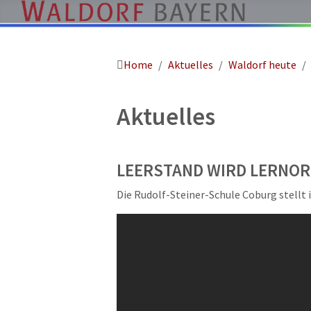
Home
Aktuelles
Waldorf heute
Pädagogik
Über
Aktuelles
uns
Kindergärten
Schulen
LEERSTAND WIRD LERNOR
Ausbildung
Die Rudolf-Steiner-Schule Coburg stellt 
Freie
Stellen
Aktuelles
Termine