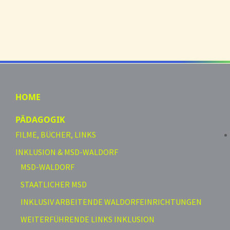
HOME
PÄDAGOGIK
FILME, BÜCHER, LINKS
INKLUSION & MSD-WALDORF
MSD-WALDORF
STAATLICHER MSD
INKLUSIV ARBEITENDE WALDORFEINRICHTUNGEN
WEITERFÜHRENDE LINKS INKLUSION