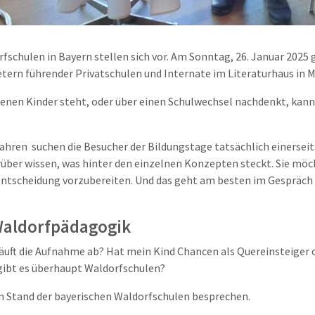
schulen in Bayern stellen sich vor. Am Sonntag, 26. Januar 2025 g
tern führender Privatschulen und Internate im Literaturhaus in 
genen Kinder steht, oder über einen Schulwechsel nachdenkt, kann
hren suchen die Besucher der Bildungstage tatsächlich einerseits
arüber wissen, was hinter den einzelnen Konzepten steckt. Sie mö
entscheidung vorzubereiten. Und das geht am besten im Gespräch
Waldorfpädagogik
ft die Aufnahme ab? Hat mein Kind Chancen als Quereinsteiger o
ibt es überhaupt Waldorfschulen?
m Stand der bayerischen Waldorfschulen besprechen.