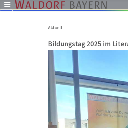
Aktuell
Pädagogik
Über
Bildungstag 2025 im Lite
uns
Kindergärten
Schulen
Ausbildung
Freie
Stellen
Aktuelles
Termine