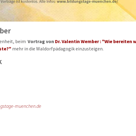
mber
genheit, beim
Vortrag von
Dr. Valentin Wember : "Wie bereiten 
gste?"
mehr in die Waldorfpädagogik einzusteigen.
k
ngstage-muenchen.de