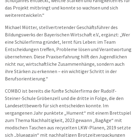
Schuljahres entdeckt, welche Stärken und Fähigkeiten es für
das Projekt mitbringt und konnte so wachsen und sich
weiterentwickeln.“
Michael Mötter, stellvertretender Geschäftsführer des
Bildungswerks der Bayerischen Wirtschaft e.V., ergänzt: „Wer
eine Schülerfirma gründet, lernt fürs Leben: im Team
Entscheidungen treffen, Probleme lösen und Verantwortung
übernehmen. Diese Praxiserfahrung hilft den Jugendlichen
nicht nur, wirtschaftliche Zusammenhänge, sondern auch
ihre Stärken zu erkennen – ein wichtiger Schritt in der
Berufsorientierung.“
COMBO ist bereits die fünfte Schülerfirma der Rudolf-
Steiner-Schule Gröbenzell und die dritte in Folge, die den
Landesettbewerb für sich entscheiden konnte. Im
vergangenen Jahr punktete „Hument“ mit einem Brettspiel
zum Thema Nachhaltigkeit, 2023 gewann „BagAge“ mit
modischen Taschen aus recycelten LKW-Planen, 2019 setzte
sich „blueagain“ mit nachhaltigen Brotzeitverpackungen