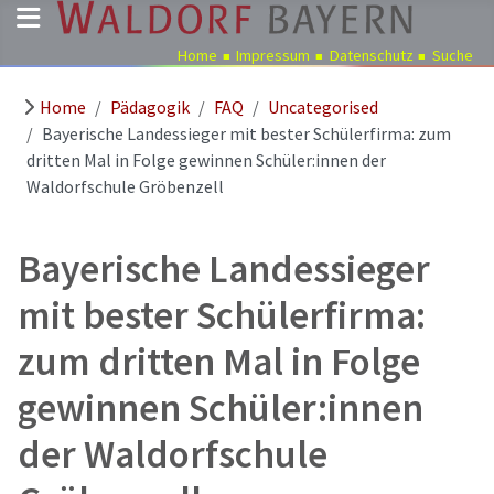
Home
Impressum
Datenschutz
Suche
Home
Pädagogik
FAQ
Uncategorised
Pädagogik
Bayerische Landessieger mit bester Schülerfirma: zum
Über
dritten Mal in Folge gewinnen Schüler:innen der
uns
Waldorfschule Gröbenzell
Kindergärten
Schulen
Bayerische Landessieger
Ausbildung
mit bester Schülerfirma:
Freie
zum dritten Mal in Folge
Stellen
Aktuelles
gewinnen Schüler:innen
Termine
der Waldorfschule